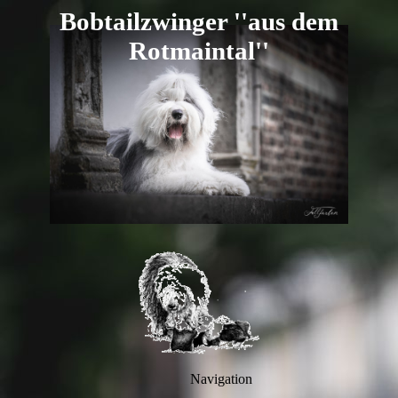
B
obtailzwi
nger ''aus dem
R
otmaintal''
Navigation