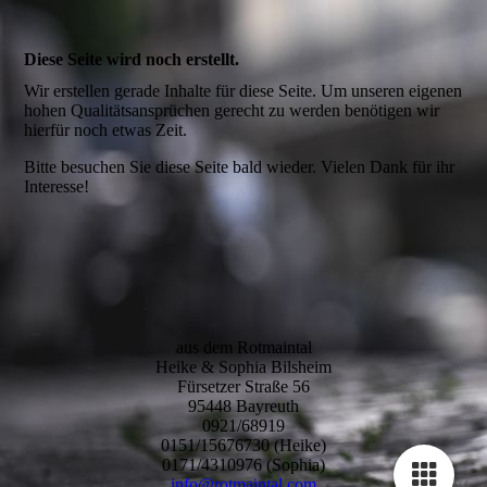
Diese Seite wird noch erstellt.
Wir erstellen gerade Inhalte für diese Seite. Um unseren eigenen
hohen Qualitätsansprüchen gerecht zu werden benötigen wir
hierfür noch etwas Zeit.
Bitte besuchen Sie diese Seite bald wieder. Vielen Dank für ihr
Interesse!
aus dem Rotmaintal
Heike & Sophia Bilsheim
Fürsetzer Straße 56
95448 Bayreuth
0921/68919
0151/15676730 (Heike)
0171/4310976 (Sophia)
info@rotmaintal.com